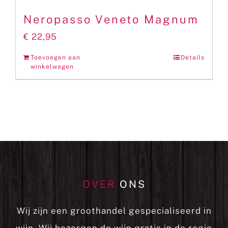
Neropasso Veneto Magnum
€
22,95
Toevoegen aan
Details
winkelwagen
OVER
ONS
Wij zijn een groothandel gespecialiseerd in