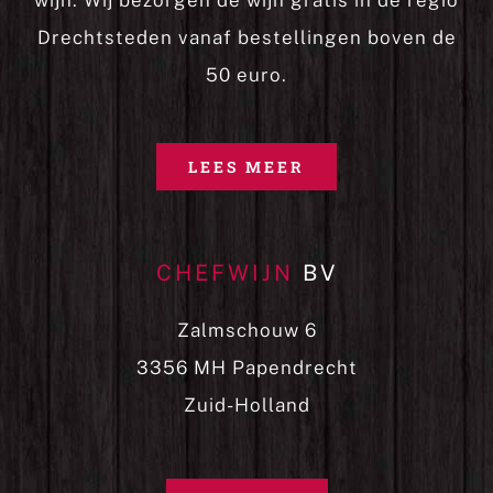
wijn. Wij bezorgen de wijn gratis in de regio
Drechtsteden vanaf bestellingen boven de
50 euro.
LEES MEER
CHEFWIJN
BV
Zalmschouw 6
3356 MH Papendrecht
Zuid-Holland