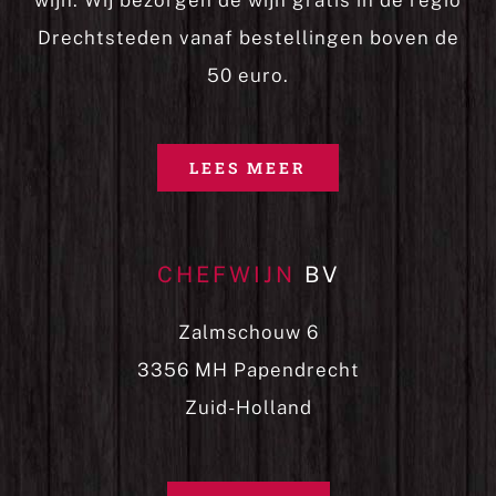
wijn. Wij bezorgen de wijn gratis in de regio
Drechtsteden vanaf bestellingen boven de
50 euro.
LEES MEER
CHEFWIJN
BV
Zalmschouw 6
3356 MH Papendrecht
Zuid-Holland