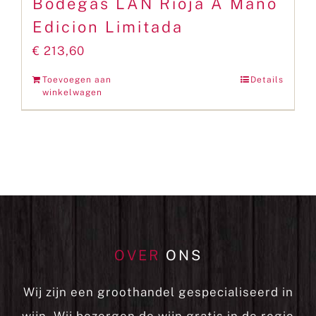
Bodegas LAN Rioja A Mano
Edicion Limitada
€
213,60
Toevoegen aan
Details
winkelwagen
OVER
ONS
Wij zijn een groothandel gespecialiseerd in