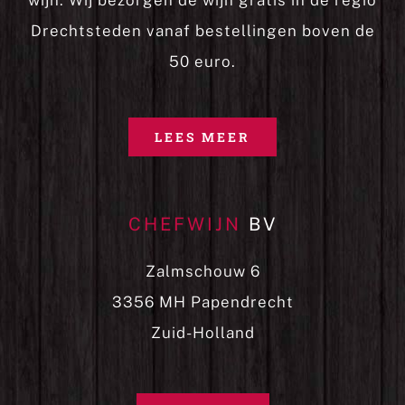
wijn. Wij bezorgen de wijn gratis in de regio
Drechtsteden vanaf bestellingen boven de
50 euro.
LEES MEER
CHEFWIJN
BV
Zalmschouw 6
3356 MH Papendrecht
Zuid-Holland