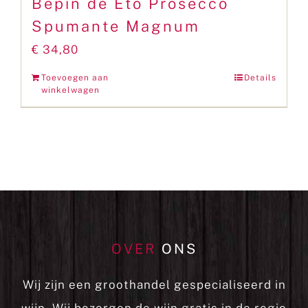
Bepin de Eto Prosecco
Spumante Magnum
€
34,80
Toevoegen aan
Details
winkelwagen
OVER
ONS
Wij zijn een groothandel gespecialiseerd in