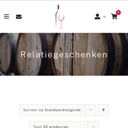
Skip
0
to
Toggle
content
Navigation
Home
Over Ons
Relatiegeschenken
Assortiment
Relatiegeschenken
Wijnproeverijen
Sorteer op
Standaardvolgorde
Klantenservice
Toon
32 producten