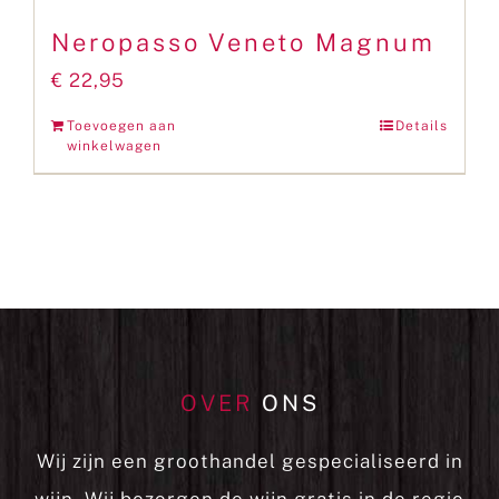
Neropasso Veneto Magnum
€
22,95
Toevoegen aan
Details
winkelwagen
OVER
ONS
Wij zijn een groothandel gespecialiseerd in