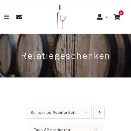
Skip
0
to
Toggle
content
Navigation
Home
Over Ons
Relatiegeschenken
Assortiment
Relatiegeschenken
Wijnproeverijen
Sorteer op
Populariteit
Klantenservice
Toon
32 producten