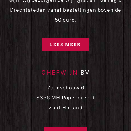
wijn. Wij bezorgen de wijn gratis in de regio
Drechtsteden vanaf bestellingen boven de
50 euro.
LEES MEER
CHEFWIJN
BV
Zalmschouw 6
3356 MH Papendrecht
Zuid-Holland