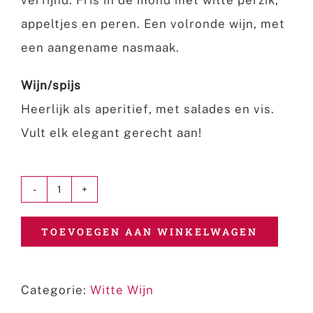
verfijnd. Fris in de mond met witte perzik,
appeltjes en peren. Een volronde wijn, met
een aangename nasmaak.
Wijn/spijs
Heerlijk als aperitief, met salades en vis.
Vult elk elegant gerecht aan!
Zenato
San
TOEVOEGEN AAN WINKELWAGEN
Benedetto
Lugana
Categorie:
Witte Wijn
hoeveelheid